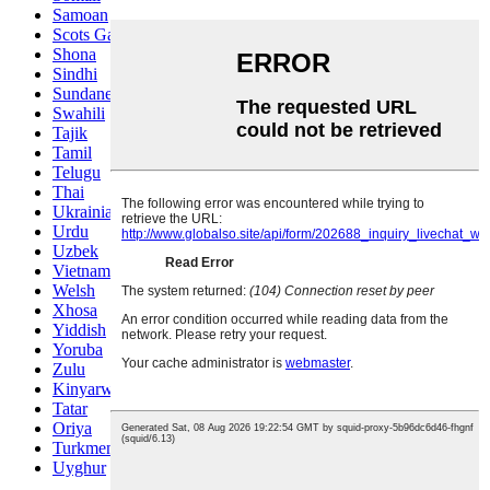
Samoan
Scots Gaelic
Shona
Sindhi
Sundanese
Swahili
Tajik
Tamil
Telugu
Thai
Ukrainian
Urdu
Uzbek
Vietnamese
Welsh
Xhosa
Yiddish
Yoruba
Zulu
Kinyarwanda
Tatar
Oriya
Turkmen
Uyghur